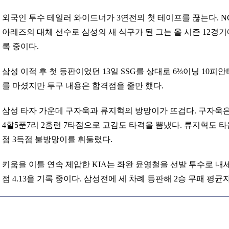
외국인 투수 테일러 와이드너가 3연전의 첫 테이프를 끊는다. N
아레즈의 대체 선수로 삼성의 새 식구가 된 그는 올 시즌 12경기에
록 중이다.
삼성 이적 후 첫 등판이었던 13일 SSG를 상대로 6⅔이닝 10피
를 마셨지만 투구 내용은 합격점을 줄만 했다.
삼성 타자 가운데 구자욱과 류지혁의 방망이가 뜨겁다. 구자욱은 최
4할5푼7리 2홈런 7타점으로 고감도 타격을 뽐냈다. 류지혁도 타율 
점 3득점 불방망이를 휘둘렀다.
키움을 이틀 연속 제압한 KIA는 좌완 윤영철을 선발 투수로 내세
점 4.13을 기록 중이다. 삼성전에 세 차례 등판해 2승 무패 평균자