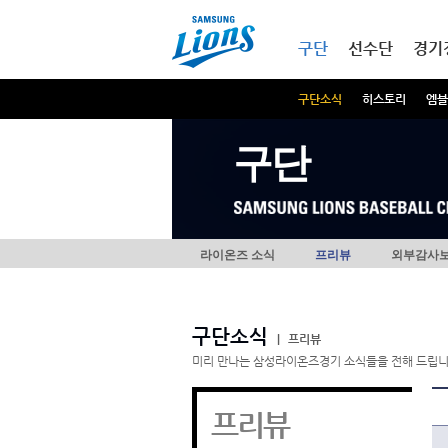
본문내용 바로가기
메인메뉴 바로가기
구단
선수단
경기
구단소식
히스토리
엠블
구단
라이온즈 소식
프리뷰
외부감사
구단소식
|
프리뷰
미리 만나는 삼성라이온즈경기 소식들을 전해 드립니
프리뷰