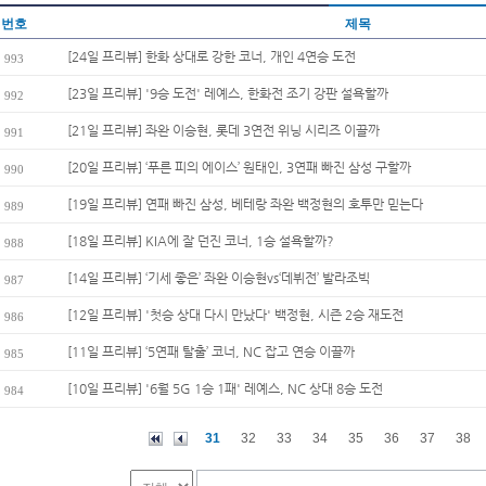
번호
제목
[24일 프리뷰] 한화 상대로 강한 코너, 개인 4연승 도전
993
[23일 프리뷰] '9승 도전' 레예스, 한화전 조기 강판 설욕할까
992
[21일 프리뷰] 좌완 이승현, 롯데 3연전 위닝 시리즈 이끌까
991
[20일 프리뷰] ‘푸른 피의 에이스’ 원태인, 3연패 빠진 삼성 구할까
990
[19일 프리뷰] 연패 빠진 삼성, 베테랑 좌완 백정현의 호투만 믿는다
989
[18일 프리뷰] KIA에 잘 던진 코너, 1승 설욕할까?
988
[14일 프리뷰] ‘기세 좋은’ 좌완 이승현vs‘데뷔전’ 발라조빅
987
[12일 프리뷰] '첫승 상대 다시 만났다' 백정현, 시즌 2승 재도전
986
[11일 프리뷰] ‘5연패 탈출’ 코너, NC 잡고 연승 이끌까
985
[10일 프리뷰] '6월 5G 1승 1패' 레예스, NC 상대 8승 도전
984
31
32
33
34
35
36
37
38