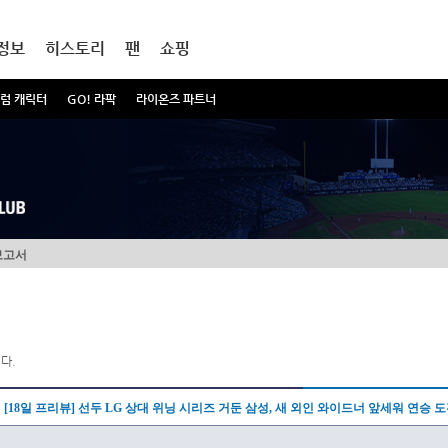
정보
히스토리
팬
쇼핑
럼 캐릭터
GO! 라팍
라이온즈 파트너
보고서
다.
[18일 프리뷰] 선두 LG 상대 위닝 시리즈 거둔 삼성, 새 외인 와이드너 앞세워 연승 