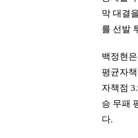
막 대결을
를 선발 
백정현은 
평균자책점
자책점 3
승 무패 
다.