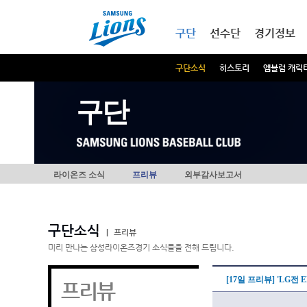
본문내용 바로가기
메인메뉴 바로가기
구단
선수단
경기정보
구단소식
히스토리
엠블럼 캐릭
구단
라이온즈 소식
프리뷰
외부감사보고서
구단소식
|
프리뷰
미리 만나는 삼성라이온즈경기 소식들을 전해 드립니다.
[17일 프리뷰] 'LG전 
프리뷰