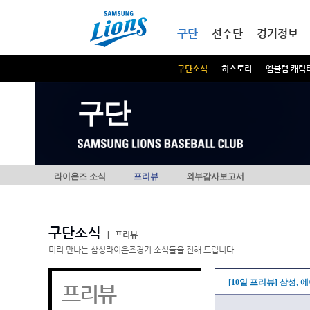
본문내용 바로가기
메인메뉴 바로가기
구단
선수단
경기정보
구단소식
히스토리
엠블럼 캐릭
구단
라이온즈 소식
프리뷰
외부감사보고서
구단소식
|
프리뷰
미리 만나는 삼성라이온즈경기 소식들을 전해 드립니다.
[10일 프리뷰] 삼성,
프리뷰