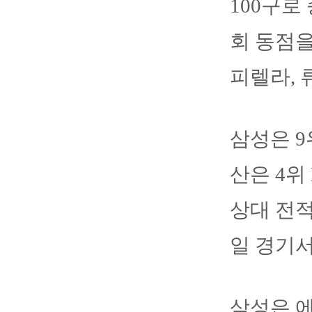
100구로
회 동점을
피렐라, 
삼성은 9위
산은 4위 
상대 전적
일 경기
삼성은 에