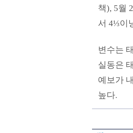
책), 5월
서 4⅓이
변수는 태
실동은 태
예보가 내
높다.