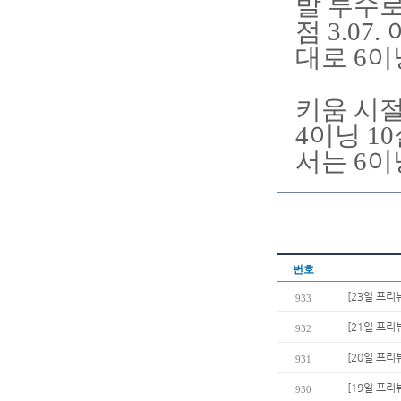
발 투수로
점 3.0
대로 6이
키움 시절
4이닝 1
서는 6이
번호
[23일 프리
933
[21일 프리
932
[20일 프리
931
[19일 프리
930