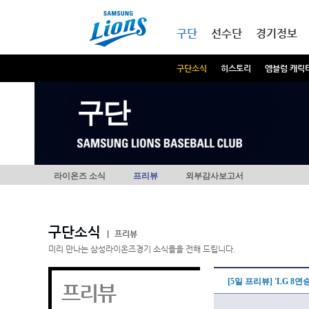
본문내용 바로가기
메인메뉴 바로가기
구단
선수단
경기정보
구단소식
히스토리
엠블럼 캐릭
구단
라이온즈 소식
프리뷰
외부감사보고서
구단소식
|
프리뷰
미리 만나는 삼성라이온즈경기 소식들을 전해 드립니다.
[5일 프리뷰] 'LG 8
프리뷰