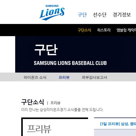
본문내용 바로가기
메인메뉴 바로가기
구단
선수단
경기정보
구단소식
히스토리
엠블럼 캐릭
구단
라이온즈 소식
프리뷰
외부감사보고서
구단소식
|
프리뷰
미리 만나는 삼성라이온즈경기 소식들을 전해 드립니다.
[3일 프리뷰] 삼성, 
프리뷰