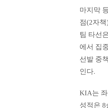
마지막 등
점(2자책
팀 타선은
에서 집중
선발 중책
인다.
KIA는 
성적은 8