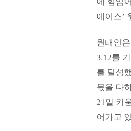
에 힘입어
에이스’
원태인은 
3.12를
를 달성했
몫을 다하
21일 키
어가고 