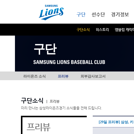
본문내용 바로가기
메인메뉴 바로가기
구단
선수단
경기정보
구단소식
히스토리
엠블럼 캐릭
구단
라이온즈 소식
프리뷰
외부감사보고서
구단소식
|
프리뷰
미리 만나는 삼성라이온즈경기 소식들을 전해 드립니다.
[29일 프리뷰] 삼성,
프리뷰