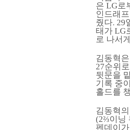
은 LG로
인드래프
줬다. 2
태가 LG
로 나서게
김동혁은 
27순위로
뒷문을 맡
기록 중이
홀드를 챙
김동혁의 
(2⅔이닝
펜데이가 