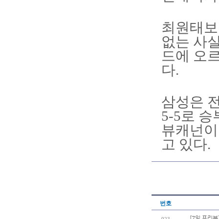
최원태보
없는 사실
드에 오
다.
삼성은 전
5-5로 
뷰캐넌이
고 있다.
번호
[7일 프리뷰