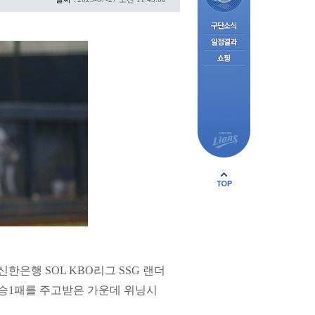
한은행 SOL KBO리그 SSG 랜더
1승1패를 주고받은 가운데 위닝시