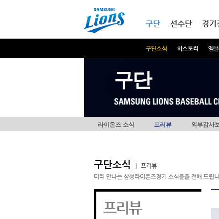
본문내용 바로가기
메인메뉴 바로가기
구단
선수단
경기
구단소식
히스토리
엠블
구단
라이온즈 소식
프리뷰
외부감사
구단소식
|
프리뷰
미리 만나는 삼성라이온즈경기 소식들을 전해 드립니
프리뷰