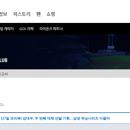
정보
히스토리
팬
쇼핑
럼 캐릭터
GO! 라팍
라이온즈 파트너
보고서
다.
[27일 프리뷰] 김대우, 두 번째 대체 선발 기회…삼성 위닝시리즈 이끌까