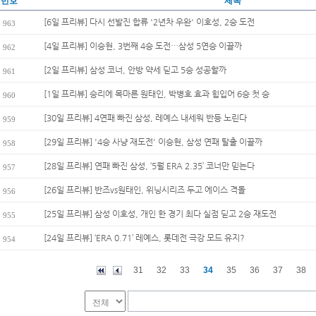
번호
제목
[6일 프리뷰] 다시 선발진 합류 '2년차 우완' 이호성, 2승 도전
963
[4일 프리뷰] 이승현, 3번째 4승 도전…삼성 5연승 이끌까
962
[2일 프리뷰] 삼성 코너, 안방 약세 딛고 5승 성공할까
961
[1일 프리뷰] 승리에 목마른 원태인, 박병호 효과 힘입어 6승 첫 승
960
[30일 프리뷰] 4연패 빠진 삼성, 레예스 내세워 반등 노린다
959
[29일 프리뷰] '4승 사냥 재도전' 이승현, 삼성 연패 탈출 이끌까
958
[28일 프리뷰] 연패 빠진 삼성, ‘5월 ERA 2.35’ 코너만 믿는다
957
[26일 프리뷰] 반즈vs원태인, 위닝시리즈 두고 에이스 격돌
956
[25일 프리뷰] 삼성 이호성, 개인 한 경기 최다 실점 딛고 2승 재도전
955
[24일 프리뷰] ‘ERA 0.71’ 레예스, 롯데전 극강 모드 유지?
954
31
32
33
34
35
36
37
38