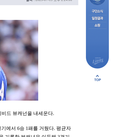
데이비드 뷰캐넌을 내세운다.
경기에서 6승 1패를 거뒀다. 평균자
.18을 기록한 뷰캐넌은 이듬해 3경기