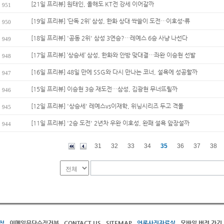
[21일 프리뷰] 원태인, 올해도 KT전 강세 이어갈까
951
[19일 프리뷰] ‘단독 2위’ 삼성, 한화 상대 싹쓸이 도전…이호성-류
950
[18일 프리뷰] '공동 2위' 삼성 3연승?…레예스 6승 사냥 나선다
949
[17일 프리뷰] ‘상승세’ 삼성, 한화와 안방 맞대결…좌완 이승현 선발
948
[16일 프리뷰] 48일 만에 SSG와 다시 만나는 코너, 설욕에 성공할까
947
[15일 프리뷰] 이승현 3승 재도전…삼성, 김광현 무너뜨릴까
946
[12일 프리뷰] '상승세' 레예스vs이재학, 위닝시리즈 두고 격돌
945
[11일 프리뷰] '2승 도전' 2년차 우완 이호성, 완패 설욕 앞장설까
944
31
32
33
34
35
36
37
38
침
이메일무단수집거부
CONTACT US
SITEMAP
언론사진자료실
모바일 버전 가기