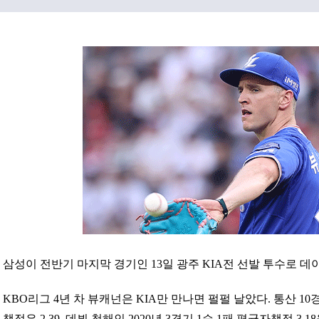
삼성이 전반기 마지막 경기인 13일 광주 KIA전 선발 투수로 
KBO리그 4년 차 뷰캐넌은 KIA만 만나면 펄펄 날았다. 통산 10
책점은 2.39. 데뷔 첫해인 2020년 3경기 1승 1패 평균자책점 3