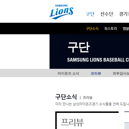
본문내용 바로가기
메인메뉴 바로가기
구단
선수단
경기
구단소식
히스토리
엠블
구단
라이온즈 소식
프리뷰
외부감사
구단소식
|
프리뷰
미리 만나는 삼성라이온즈경기 소식들을 전해 드립니
프리뷰