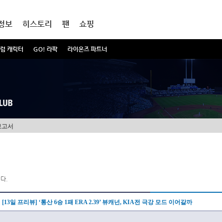
정보
히스토리
팬
쇼핑
럼 캐릭터
GO! 라팍
라이온즈 파트너
보고서
다.
[13일 프리뷰] ‘통산 6승 1패 ERA 2.39’ 뷰캐넌, KIA전 극강 모드 이어갈까