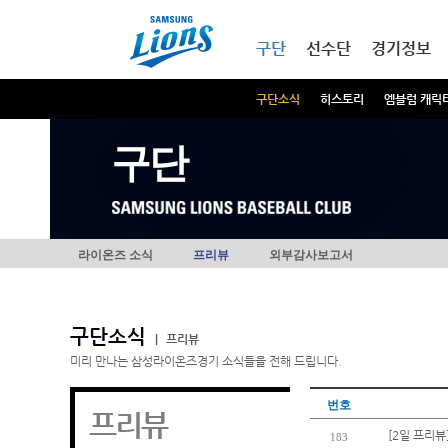
본문내용 바로가기
메인메뉴 바로가기
구단
선수단
경기정보
구단소식
히스토리
엠블럼 캐릭
구단
라이온즈 소식
프리뷰
외부감사보고서
구단소식
|
프리뷰
미리 만나는 삼성라이온즈경기 소식들을 전해 드립니다.
번호
프리뷰
[2일 프리뷰
183