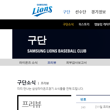
본문내용 바로가기
메인메뉴 바로가기
구단
선수단
경기정보
구단소식
히스토리
엠블럼 캐릭
구단
라이온즈 소식
프리뷰
외부감사보고서
구단소식
|
프리뷰
미리 만나는 삼성라이온즈경기 소식들을 전해 드립니다.
번호
프리뷰
[11일 프리
243