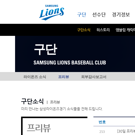
본문내용 바로가기
메인메뉴 바로가기
구단
선수단
경기정보
구단소식
히스토리
엠블럼 캐릭
구단
라이온즈 소식
프리뷰
외부감사보고서
구단소식
|
프리뷰
미리 만나는 삼성라이온즈경기 소식들을 전해 드립니다.
번호
프리뷰
[30일 프리
253