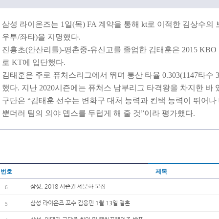
삼성 라이온즈는 1일(목) FA 계약을 통해 kt로 이적한 김상수의
우투/좌타)을 지명했다.
진흥초(안산리틀)-평촌중-유신고를 졸업한 김태훈은 2015 KBO
로 KT에 입단했다.
김태훈은 주로 퓨처스리그에서 뛰며 통산 타율 0.303(1147타수 34
했다. 지난 2020시즌에는 퓨처스 남부리그 타격왕을 차지한 바 
구단은 “김태훈 선수는 변화구 대처 능력과 컨택 능력이 뛰어나
뿐더러 팀의 외야 뎁스를 두텁게 해 줄 것”이라 평가했다.
번호
제목
삼성, 2018 시즌권 세분화 모집
6
삼성 라이온즈 포수 김응민 1월 13일 결혼
5