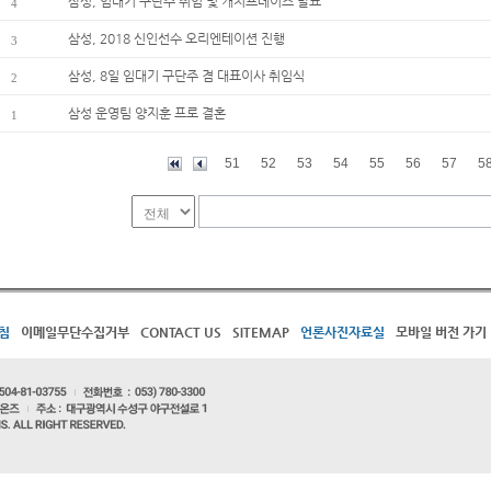
삼성, 임대기 구단주 취임 및 캐치프레이즈 발표
4
삼성, 2018 신인선수 오리엔테이션 진행
3
삼성, 8일 임대기 구단주 겸 대표이사 취임식
2
삼성 운영팀 양지훈 프로 결혼
1
51
52
53
54
55
56
57
5
침
이메일무단수집거부
CONTACT US
SITEMAP
언론사진자료실
모바일 버전 가기