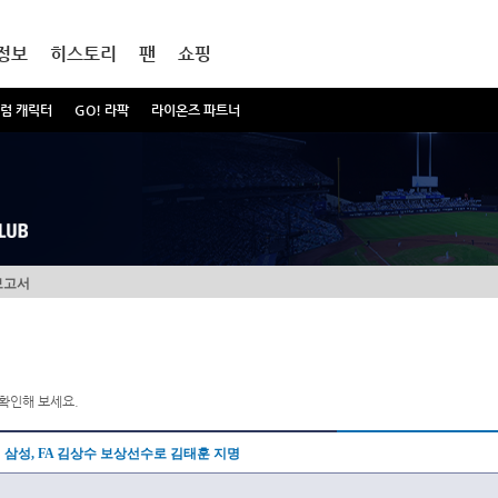
정보
히스토리
팬
쇼핑
럼 캐릭터
GO! 라팍
라이온즈 파트너
보고서
확인해 보세요.
삼성, FA 김상수 보상선수로 김태훈 지명