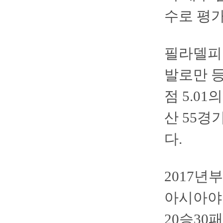
수로 평가
필라델피아
발로만 등
점 5.0
산 55경
다.
2017년
아시아야구
20승30