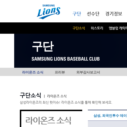
본문내용 바로가기
메인메뉴 바로가기
구단
선수단
경기정보
구단소식
히스토리
엠블럼 캐릭
구단
라이온즈 소식
프리뷰
외부감사보고서
구단소식
|
라이온즈 소식
삼성라이온즈의 최신 핫이슈! 라이온즈 소식을 통해 확인해 보세요.
삼성, 외국인투수 데
라이온즈 소식