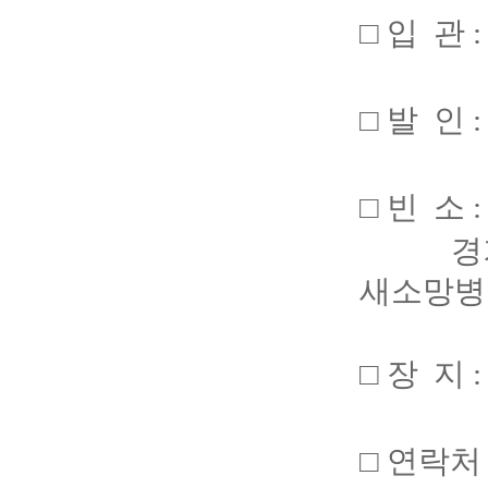
□ 입 관 
□ 발 인 :
□ 빈 소 
경
새소망병
□ 장 지 
□ 연락처 :