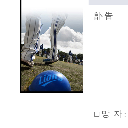
訃 告
삼성 
□ 망 자 