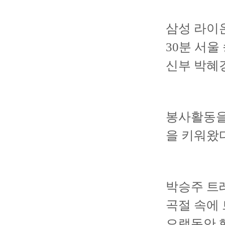
삼성 라이온
30분 서
신부 박혜
봉사활동을 
을 키워왔다
박승주 트
곡절 속에
오랫동안 