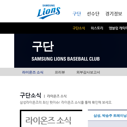
본문내용 바로가기
메인메뉴 바로가기
구단
선수단
경기정보
구단소식
히스토리
엠블럼 캐릭
구단
라이온즈 소식
프리뷰
외부감사보고서
구단소식
|
라이온즈 소식
삼성라이온즈의 최신 핫이슈! 라이온즈 소식을 통해 확인해 보세요.
삼성, 박승주 트레이닝 
라이온즈 소식