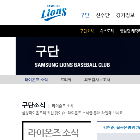
본문내용 바로가기
메인메뉴 바로가기
구단
선수단
경기정보
구단소식
히스토리
엠블럼 캐릭
구단
라이온즈 소식
프리뷰
외부감사보고서
구단소식
|
라이온즈 소식
삼성라이온즈의 최신 핫이슈! 라이온즈 소식을 통해 확인해 보세요.
김현준, 올곧은병원 7월
라이온즈 소식