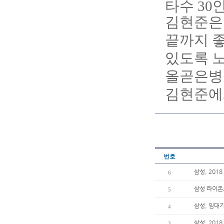
타수 30
김현준은 
끝까지 좋
있도록 
올곧은병
김현준에
번호
삼성, 201
6
삼성 라이온즈
5
삼성, 임대
4
삼성, 20
3