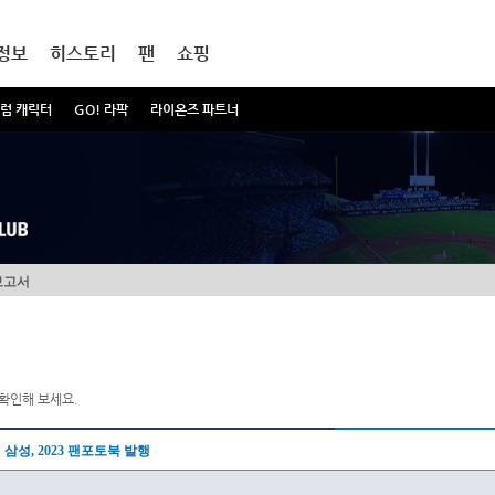
정보
히스토리
팬
쇼핑
럼 캐릭터
GO! 라팍
라이온즈 파트너
보고서
확인해 보세요.
삼성, 2023 팬포토북 발행