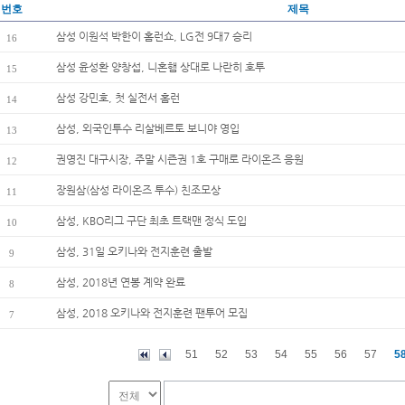
번호
제목
삼성 이원석 박한이 홈런쇼, LG전 9대7 승리
16
삼성 윤성환 양창섭, 니혼햄 상대로 나란히 호투
15
삼성 강민호, 첫 실전서 홈런
14
삼성, 외국인투수 리살베르토 보니야 영입
13
권영진 대구시장, 주말 시즌권 1호 구매로 라이온즈 응원
12
장원삼(삼성 라이온즈 투수) 친조모상
11
삼성, KBO리그 구단 최초 트랙맨 정식 도입
10
삼성, 31일 오키나와 전지훈련 출발
9
삼성, 2018년 연봉 계약 완료
8
삼성, 2018 오키나와 전지훈련 팬투어 모집
7
51
52
53
54
55
56
57
5