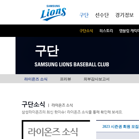
본문내용 바로가기
메인메뉴 바로가기
구단
선수단
경기정보
구단소식
히스토리
엠블럼 캐릭
구단
라이온즈 소식
프리뷰
외부감사보고서
구단소식
|
라이온즈 소식
삼성라이온즈의 최신 핫이슈! 라이온즈 소식을 통해 확인해 보세요.
2023 시즌권 회원 모
라이온즈 소식