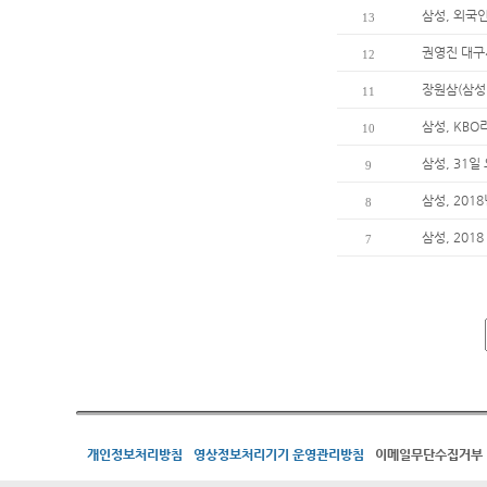
삼성, 외국
13
권영진 대구
12
장원삼(삼성
11
삼성, KBO
10
삼성, 31
9
삼성, 201
8
삼성, 201
7
개인정보처리방침
영상정보처리기기 운영관리방침
이메일무단수집거부