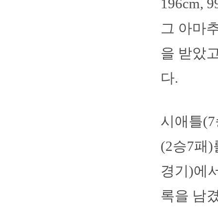
196cm,
그 아마
을 받았고
다.
시애틀(7
(2승7패
경기)에서 
록을 남겼