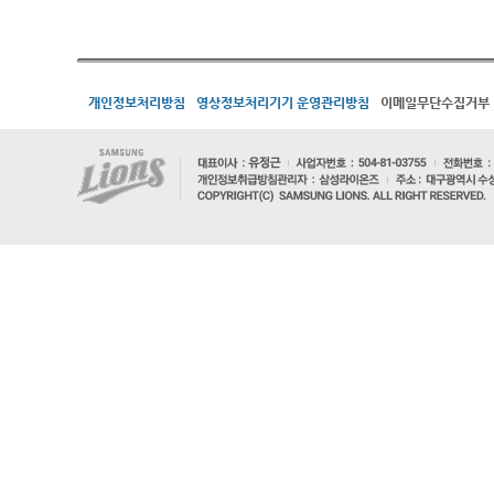
개인정보처리방침
영상정보처리기기 운영관리방침
이메일무단수집거부