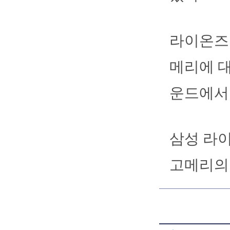
라이온즈
메리에 대
운드에서 
삼성 라이
고메리의