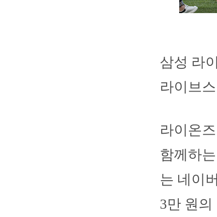
삼성 라이
라이브스
라이온즈는
함께하는
는 네이버
3만 원의