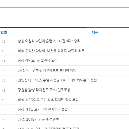
번호
제목
삼성 이원석 박한이 홈런쇼, LG전 9대7 승리
16
삼성 윤성환 양창섭, 니혼햄 상대로 나란히 호투
15
삼성 강민호, 첫 실전서 홈런
14
삼성, 외국인투수 리살베르토 보니야 영입
13
권영진 대구시장, 주말 시즌권 1호 구매로 라이온즈 응원
12
장원삼(삼성 라이온즈 투수) 친조모상
11
삼성, KBO리그 구단 최초 트랙맨 정식 도입
10
삼성, 31일 오키나와 전지훈련 출발
9
삼성, 2018년 연봉 계약 완료
8