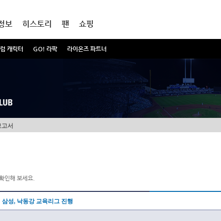
정보
히스토리
팬
쇼핑
럼 캐릭터
GO! 라팍
라이온즈 파트너
보고서
확인해 보세요.
삼성, 낙동강 교육리그 진행