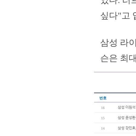
었다. 러
싶다"고 
삼성 라
슨은 최대
번호
삼성 이원석 
16
삼성 윤성환
15
삼성 강민호,
14