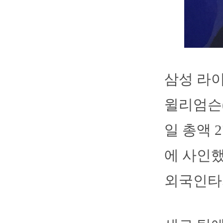
삼성 라
윌리엄슨(M
일 총액 
에 사인했
외국인타자