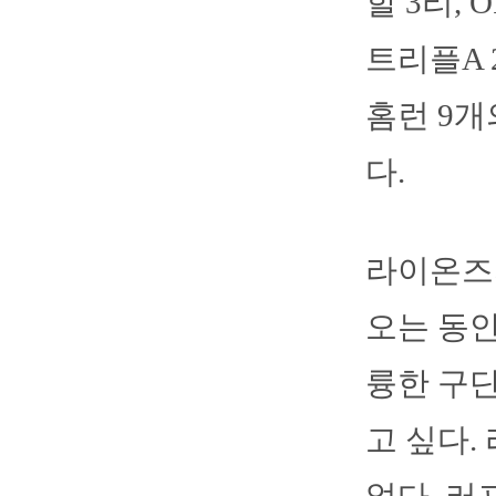
할 3리, 
트리플A 2
홈런 9개
다.
라이온즈
오는 동안
륭한 구단
고 싶다.