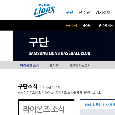
본문내용 바로가기
메인메뉴 바로가기
구단
선수단
경기정보
구단소식
히스토리
엠블럼 캐릭
구단
라이온즈 소식
프리뷰
외부감사보고서
구단소식
|
라이온즈 소식
삼성라이온즈의 최신 핫이슈! 라이온즈 소식을 통해 확인해 보세요.
삼성, 외국인 타자 맥
라이온즈 소식