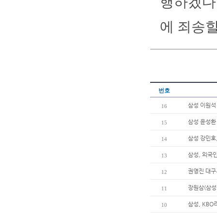
행하겠다
에 죄송할
번호
삼성 이원석 
16
삼성 윤성환
15
삼성 강민호,
14
삼성, 외국
13
권영진 대구
12
장원삼(삼성
11
삼성, KBO
10