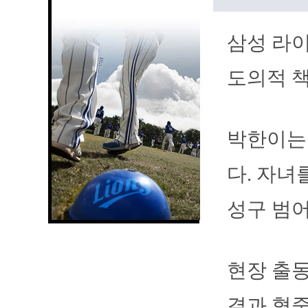
삼성 라
도의적 책
박한이는 
다. 자녀
성구 범
현장 출
결과 혈중