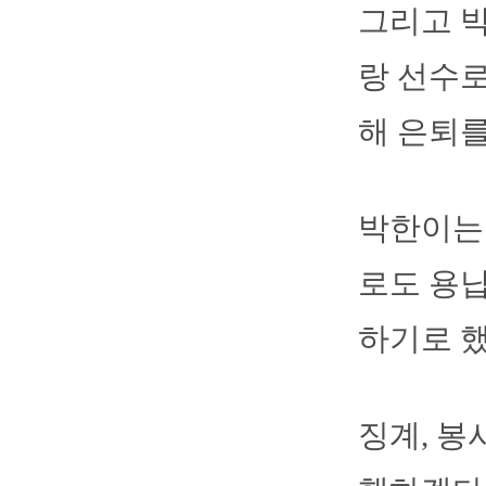
그리고 
랑 선수로
해 은퇴를
박한이는
로도 용납
하기로 했
징계, 봉