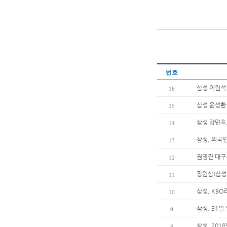
번호
삼성 이원석 
16
삼성 윤성환
15
삼성 강민호,
14
삼성, 외국
13
권영진 대구
12
장원삼(삼성
11
삼성, KBO
10
삼성, 31
9
삼성, 201
8