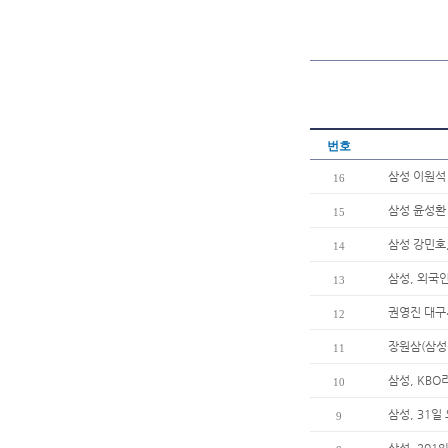
번호
삼성 이원석 
16
삼성 윤성환
15
삼성 강민호,
14
삼성, 외국
13
권영진 대구
12
장원삼(삼성
11
삼성, KBO
10
삼성, 31
9