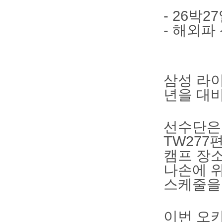
- 26박
- 해외파
삼성 라이
년을 대
선수단은 
TW277
캠프 장
나손에 위
스케줄을 
이번 오키