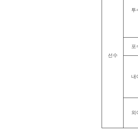
투
포
선수
내
외