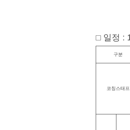
□ 일정
: 
구분
코칭스태프