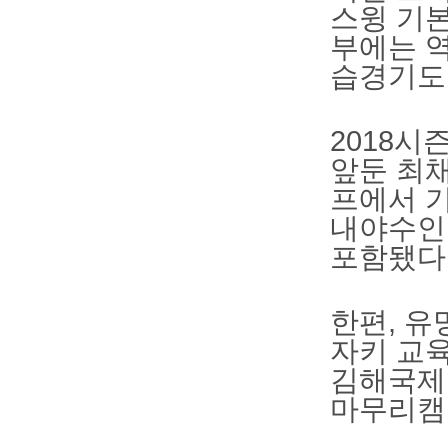
스윙 기
부에는 역
습경기도 
2018시
앞둔 최채
프에서 기
내야수인 
포함됐다
한편, 유
자키 교육
김해국제
마무리캠