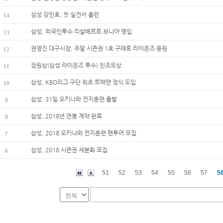
삼성 강민호, 첫 실전서 홈런
14
삼성, 외국인투수 리살베르토 보니야 영입
13
권영진 대구시장, 주말 시즌권 1호 구매로 라이온즈 응원
12
장원삼(삼성 라이온즈 투수) 친조모상
11
삼성, KBO리그 구단 최초 트랙맨 정식 도입
10
삼성, 31일 오키나와 전지훈련 출발
9
삼성, 2018년 연봉 계약 완료
8
삼성, 2018 오키나와 전지훈련 팬투어 모집
7
삼성, 2018 시즌권 세분화 모집
6
51
52
53
54
55
56
57
5