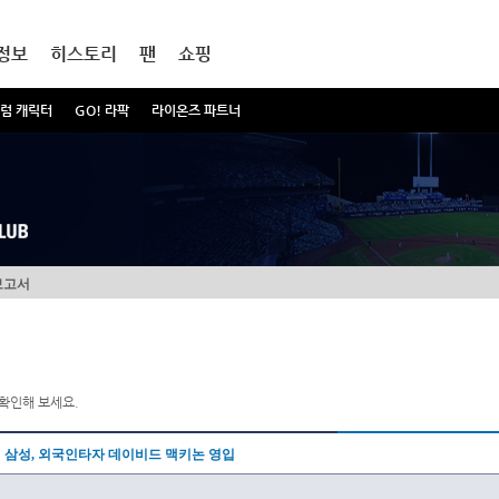
정보
히스토리
팬
쇼핑
럼 캐릭터
GO! 라팍
라이온즈 파트너
보고서
확인해 보세요.
삼성, 외국인타자 데이비드 맥키논 영입