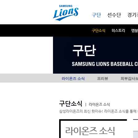
본문내용 바로가기
메인메뉴 바로가기
구단
선수단
경기
구단소식
히스토리
엠블
구단
라이온즈 소식
프리뷰
외부감사
구단소식
|
라이온즈 소식
삼성라이온즈의 최신 핫이슈! 라이온즈 소식을 통해 
라이온즈 소식