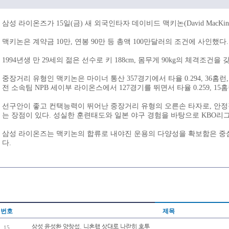
삼성 라이온즈가 15일(금) 새 외국인타자 데이비드 맥키논(David MacKin
맥키논은 계약금 10만, 연봉 90만 등 총액 100만달러의 조건에 사인했다.
1994년생 만 29세의 젊은 선수로 키 188cm, 몸무게 90kg의 체격조건을
중장거리 유형인 맥키논은 마이너 통산 357경기에서 타율 0.294, 36홈런,
전 소속팀 NPB 세이부 라이온스에서 127경기를 뛰면서 타율 0.259, 15
선구안이 좋고 컨택능력이 뛰어난 중장거리 유형의 오른손 타자로, 안정
는 장점이 있다. 성실한 훈련태도와 일본 야구 경험을 바탕으로 KBO리
삼성 라이온즈는 맥키논의 합류로 내야진 운용의 다양성을 확보함은 중
다.
번호
제목
삼성 윤성환 양창섭, 니혼햄 상대로 나란히 호투
15