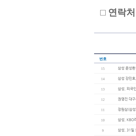
□ 연락처 :
번호
삼성 윤성환
15
삼성 강민호,
14
삼성, 외국
13
권영진 대구
12
장원삼(삼성
11
삼성, KBO
10
삼성, 31
9