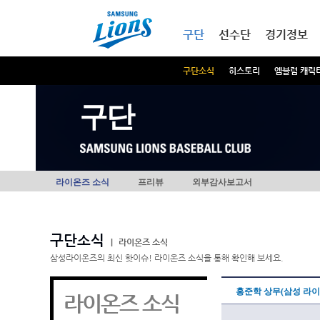
본문내용 바로가기
메인메뉴 바로가기
구단
선수단
경기정보
구단소식
히스토리
엠블럼 캐릭
구단
라이온즈 소식
프리뷰
외부감사보고서
구단소식
|
라이온즈 소식
삼성라이온즈의 최신 핫이슈! 라이온즈 소식을 통해 확인해 보세요.
홍준학 상무(삼성 라
라이온즈 소식