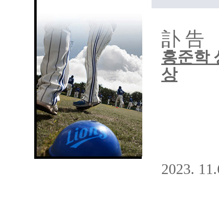
訃 告
홍준학 
상
2023. 11