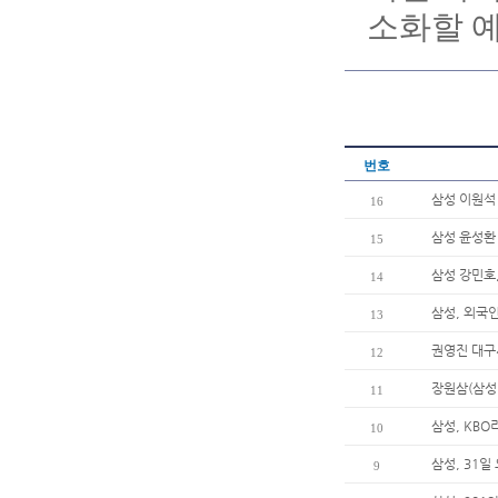
소화할 
번호
삼성 이원석 
16
삼성 윤성환
15
삼성 강민호,
14
삼성, 외국
13
권영진 대구
12
장원삼(삼성
11
삼성, KBO
10
삼성, 31
9