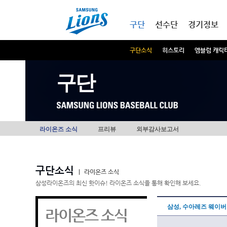
본문내용 바로가기
메인메뉴 바로가기
구단
선수단
경기정보
구단소식
히스토리
엠블럼 캐릭
구단
라이온즈 소식
프리뷰
외부감사보고서
구단소식
|
라이온즈 소식
삼성라이온즈의 최신 핫이슈! 라이온즈 소식을 통해 확인해 보세요.
삼성, 수아레즈 웨이버
라이온즈 소식