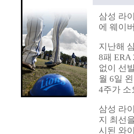
삼성 라이
에 웨이버
지난해 삼
8패 ER
없이 선발
월 6일 
4주가 소
삼성 라
지 최선을
시된 와