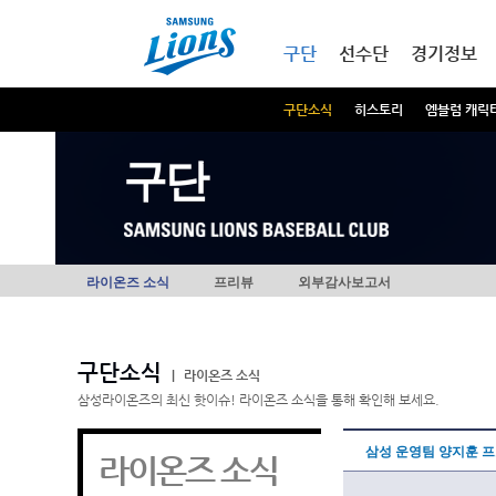
본문내용 바로가기
메인메뉴 바로가기
구단
선수단
경기정보
구단소식
히스토리
엠블럼 캐릭
구단
라이온즈 소식
프리뷰
외부감사보고서
구단소식
|
라이온즈 소식
삼성라이온즈의 최신 핫이슈! 라이온즈 소식을 통해 확인해 보세요.
삼성 운영팀 양지훈 프
라이온즈 소식