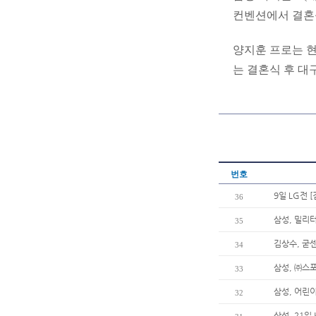
컨벤션에서 결혼
양지훈 프로는 현
는 결혼식 후 대
번호
9일 LG전 [
36
삼성, 밀리
35
김상수, 굳
34
삼성, ㈜스
33
삼성, 어린이
32
삼성, 21일