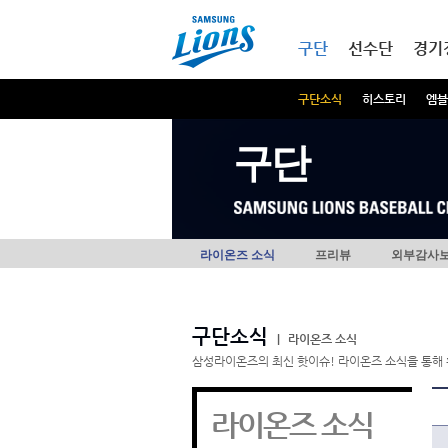
본문내용 바로가기
메인메뉴 바로가기
구단
선수단
경기
구단소식
히스토리
엠블
구단
라이온즈 소식
프리뷰
외부감사
구단소식
|
라이온즈 소식
삼성라이온즈의 최신 핫이슈! 라이온즈 소식을 통해 
라이온즈 소식