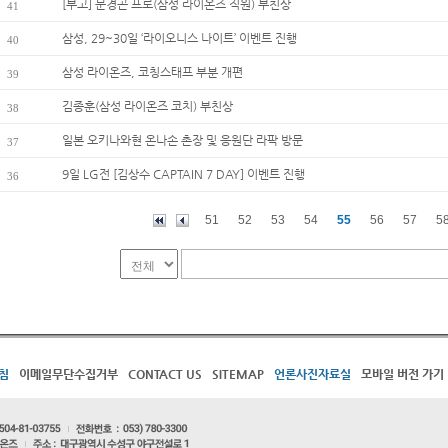
[부고] 문경곤 프로(삼성 라이온즈 직원) 부친상
41
삼성, 29~30일 ‘라이오니스 나이트’ 이벤트 진행
40
삼성 라이온즈, 코칭스태프 부분 개편
39
김종훈(삼성 라이온즈 코치) 부친상
38
일본 오키나와현 온나손 촌장 및 응원단 라팍 방문
37
9일 LG전 [김상수 CAPTAIN 7 DAY] 이벤트 진행
36
51
52
53
54
55
56
57
5
침
이메일무단수집거부
CONTACT US
SITEMAP
언론사진자료실
모바일 버전 가기