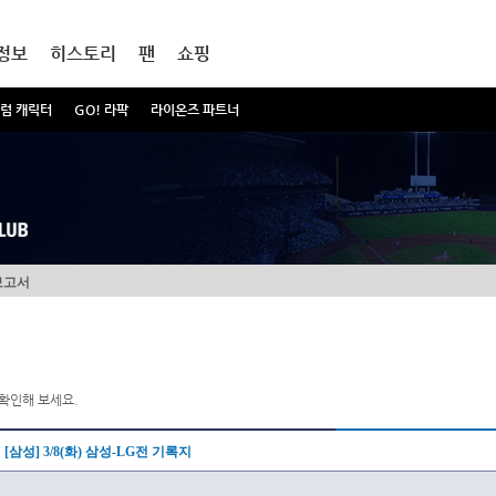
정보
히스토리
팬
쇼핑
럼 캐릭터
GO! 라팍
라이온즈 파트너
보고서
확인해 보세요.
[삼성] 3/8(화) 삼성-LG전 기록지