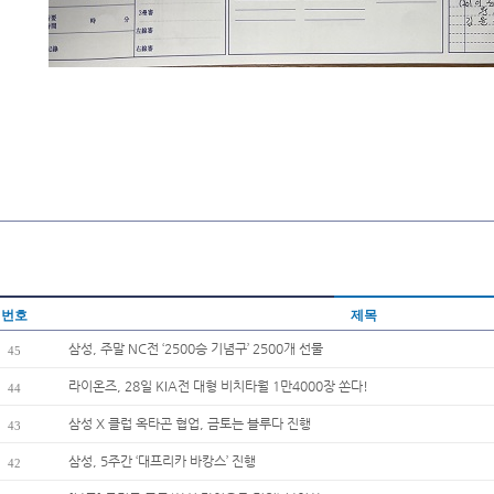
번호
제목
삼성, 주말 NC전 ‘2500승 기념구’ 2500개 선물
45
라이온즈, 28일 KIA전 대형 비치타월 1만4000장 쏜다!
44
삼성 X 클럽 옥타곤 협업, 금토는 블루다 진행
43
삼성, 5주간 ‘대프리카 바캉스’ 진행
42