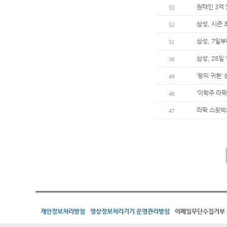
원태인 3억 
53
삼성, 시즌
52
삼성, 7일
51
삼성, 28일
50
‘왕의 귀환’
49
‘이학주 라팍
48
라팍 스윗박
47
개인정보처리방침
영상정보처리기기 운영관리방침
이메일무단수집거부