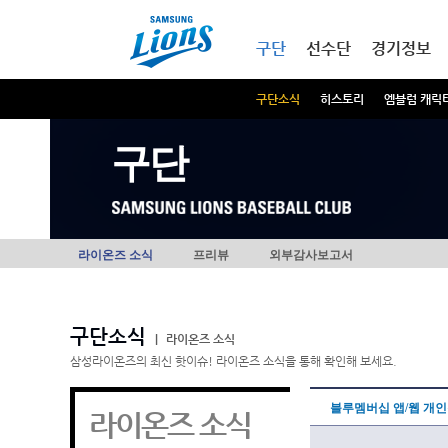
본문내용 바로가기
메인메뉴 바로가기
구단
선수단
경기정보
구단소식
히스토리
엠블럼 캐릭
구단
라이온즈 소식
프리뷰
외부감사보고서
구단소식
|
라이온즈 소식
삼성라이온즈의 최신 핫이슈! 라이온즈 소식을 통해 확인해 보세요.
블루멤버십 앱/웹 개
라이온즈 소식