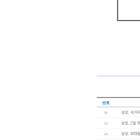
번호
삼성, 새 
56
삼성, 2일
55
삼성, 최태원
54