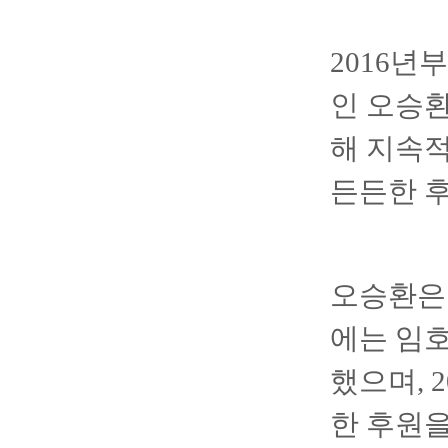
2016
인 오승환
해 지속
든든한 후
오승환은 
에는 임호
했으며, 
한 후원을