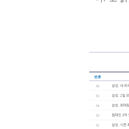
번호
삼성, 새 
56
삼성, 2일
55
삼성, 최태원
54
원태인 3억 
53
삼성, 시즌
52