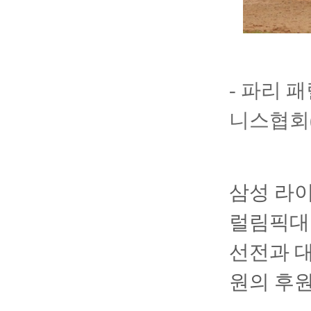
- 파리 
니스협회(
삼성 라이
럴림픽대
선전과 
원의 후