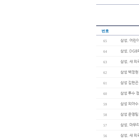
번호
삼성, 어린이
65
삼성, DG
64
삼성, 새 
63
삼성 백정현 
62
삼성 김헌곤 
61
삼성 투수 정
60
삼성 외야수 
59
삼성 운영팀
58
삼성, 마무
57
삼성, 새 
56