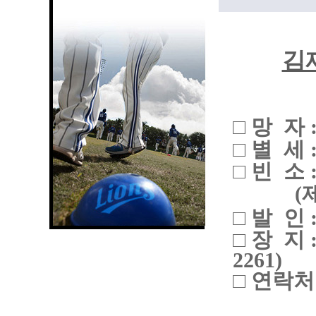
김
□ 망 자 
□ 별 세 : 
□ 빈 소
(
□ 발 인 : 
□ 장 
2261)
□ 연락처 :