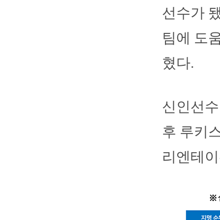
선수가 됐
팀에 도움
혔다.
신인선수들
후 루키스
리엔테이