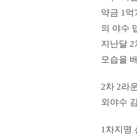
약금 1억
의 야수 
지난달 2
모습을 배
2차 2라
외야수 김
1차지명 