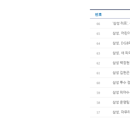
번호
‘삼성 러프’
66
삼성, 어린이
65
삼성, DG
64
삼성, 새 
63
삼성 백정현 
62
삼성 김헌곤 
61
삼성 투수 정
60
삼성 외야수 
59
삼성 운영팀
58
삼성, 마무
57