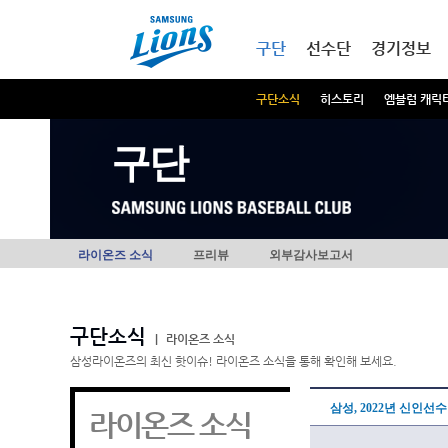
본문내용 바로가기
메인메뉴 바로가기
구단
선수단
경기정보
구단소식
히스토리
엠블럼 캐릭
구단
라이온즈 소식
프리뷰
외부감사보고서
구단소식
|
라이온즈 소식
삼성라이온즈의 최신 핫이슈! 라이온즈 소식을 통해 확인해 보세요.
삼성, 2022년 신인선수
라이온즈 소식