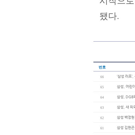
시작으로
됐다.
번호
‘삼성 러프’
66
삼성, 어린이
65
삼성, DG
64
삼성, 새 
63
삼성 백정현 
62
삼성 김헌곤 
61