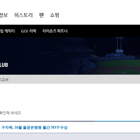
정보
히스토리
팬
쇼핑
럼 캐릭터
GO! 라팍
라이온즈 파트너
보고서
확인해 보세요.
구자욱, 10월 올곧은병원 월간 MVP 수상