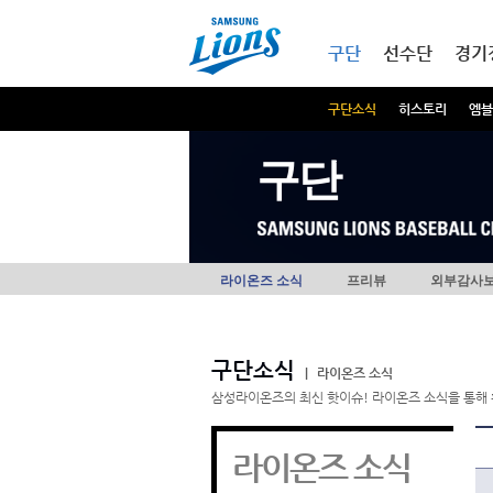
본문내용 바로가기
메인메뉴 바로가기
구단
선수단
경기
구단소식
히스토리
엠블
구단
라이온즈 소식
프리뷰
외부감사
구단소식
|
라이온즈 소식
삼성라이온즈의 최신 핫이슈! 라이온즈 소식을 통해 
라이온즈 소식