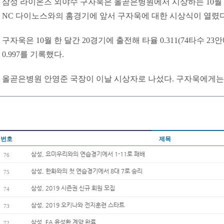
삼성 라이온즈 외야수 구자욱은 올곧은병원에서 시상하는 10월 월간
NC 다이노스와의 홈경기에 앞서 구자욱에 대한 시상식이 열렸다
구자욱은 10월 한 달간 20경기에 출전해 타율 0.311(74타수 23안타
0.997를 기록했다.
올곧은병원 안영준 국장이 이날 시상자로 나섰다. 구자욱에게는
번호
제목
삼성, 요미우리와의 연습경기에서 1-11로 패배
76
삼성, 한화와의 첫 연습경기에서 8대 7로 승리
75
삼성, 2019 시즌권 신규 회원 모집
74
삼성, 2019 오키나와 전지훈련 스타트
73
삼성, FA 윤성환 계약 완료
72