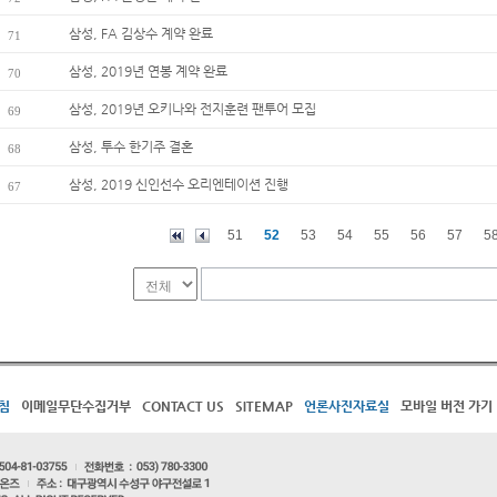
삼성, FA 김상수 계약 완료
71
삼성, 2019년 연봉 계약 완료
70
삼성, 2019년 오키나와 전지훈련 팬투어 모집
69
삼성, 투수 한기주 결혼
68
삼성, 2019 신인선수 오리엔테이션 진행
67
51
52
53
54
55
56
57
5
침
이메일무단수집거부
CONTACT US
SITEMAP
언론사진자료실
모바일 버전 가기