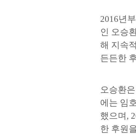
2016
인 오승환
해 지속
든든한 후
오승환은 
에는 임호
했으며, 
한 후원을