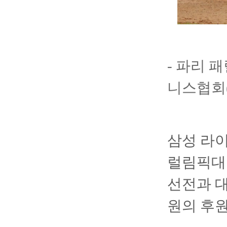
- 파리 
니스협회(
삼성 라이
럴림픽대
선전과 
원의 후