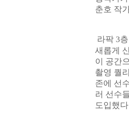
춘호 작가
라팍 3
새롭게 
이 공간으
촬영 퀄리
존에 선수
러 선수들
도입했다