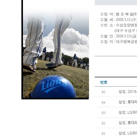
□ 망 자 : 故 조 복 달(8
□ 별 세 : 2020.3.11.(수
□ 빈 소 : 수성요양병
(대구 수성구 동대
□ 발 인 : 2020.3.13.(금
□ 장 지 : 대구명복공
번호
삼성, 201
85
삼성, 롯데와
84
삼성, LG와
83
삼성, 롯데
82
삼성, LG와
81