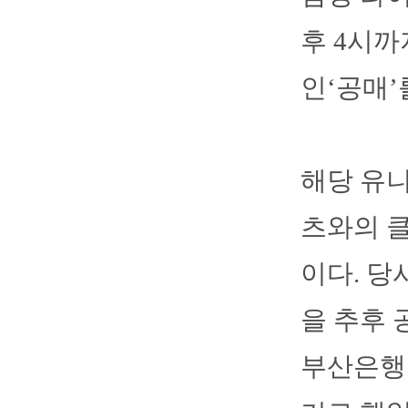
후 4시까
인‘공매’
해당 유니
츠와의 
이다. 
을 추후 
부산은행