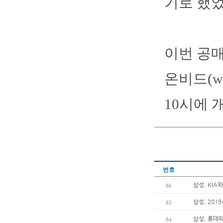
기로 했었
이번 공
온비드(
w
10시에 
번호
삼성, KIA
86
삼성, 201
85
삼성, 롯데와
84