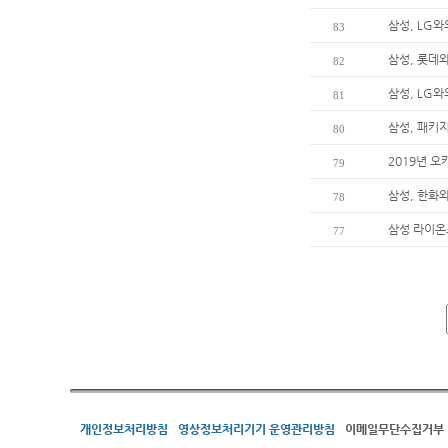
삼성, LG와
83
삼성, 롯데
82
삼성, LG와
81
삼성, 패키지
80
2019년 
79
삼성, 한화와
78
삼성 라이온즈
77
개인정보처리방침
영상정보처리기기 운영관리방침
이메일무단수집거부