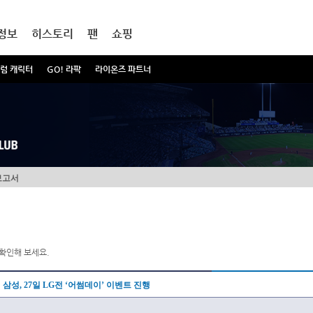
정보
히스토리
팬
쇼핑
럼 캐릭터
GO! 라팍
라이온즈 파트너
보고서
확인해 보세요.
삼성, 27일 LG전 ‘어썸데이’ 이벤트 진행