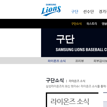
본문내용 바로가기
메인메뉴 바로가기
구단
선수단
경기
구단소식
히스토리
엠블
구단
라이온즈 소식
프리뷰
외부감사
구단소식
|
라이온즈 소식
삼성라이온즈의 최신 핫이슈! 라이온즈 소식을 통해 
라이온즈 소식