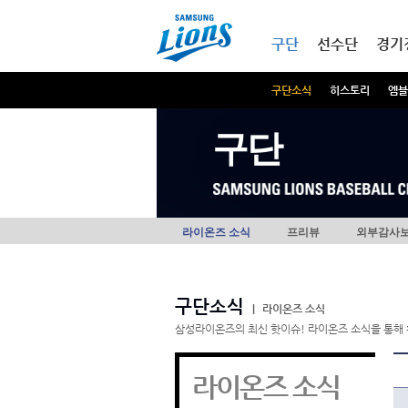
본문내용 바로가기
메인메뉴 바로가기
구단
선수단
경기
구단소식
히스토리
엠블
구단
라이온즈 소식
프리뷰
외부감사
구단소식
|
라이온즈 소식
삼성라이온즈의 최신 핫이슈! 라이온즈 소식을 통해 
라이온즈 소식