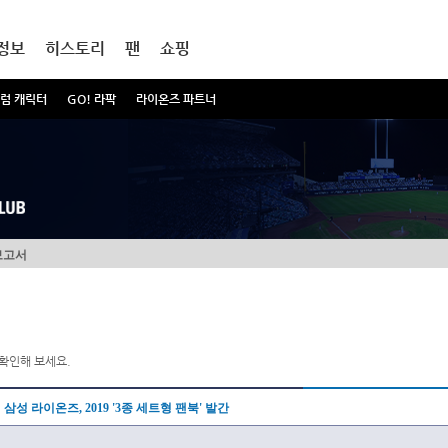
정보
히스토리
팬
쇼핑
럼 캐릭터
GO! 라팍
라이온즈 파트너
보고서
확인해 보세요.
삼성 라이온즈, 2019 '3종 세트형 팬북' 발간