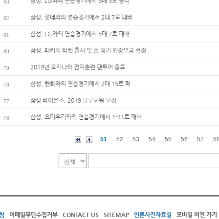
삼성, LG와의 연습경기에서 6대 5로 승리
83
삼성, 롯데와의 연습경기에서 2대 7로 패배
82
삼성, LG와의 연습경기에서 5대 7로 패배
81
삼성, 패키지 티켓 출시 및 홈 경기 입장요금 확정
80
2019년 오키나와 전지훈련 팬투어 종료
79
삼성, 한화와의 연습경기에서 2대 15로 패
78
삼성 라이온즈, 2019 블루회원 모집
77
삼성, 요미우리와의 연습경기에서 1-11로 패배
76
51
52
53
54
55
56
57
5
침
이메일무단수집거부
CONTACT US
SITEMAP
언론사진자료실
모바일 버전 가기