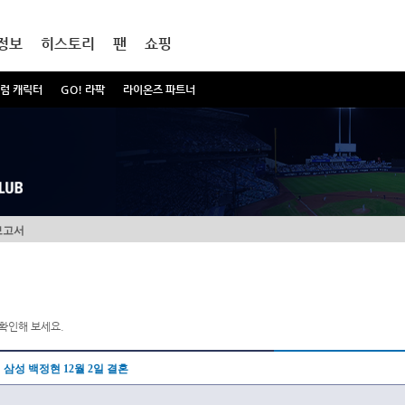
정보
히스토리
팬
쇼핑
럼 캐릭터
GO! 라팍
라이온즈 파트너
보고서
확인해 보세요.
삼성 백정현 12월 2일 결혼