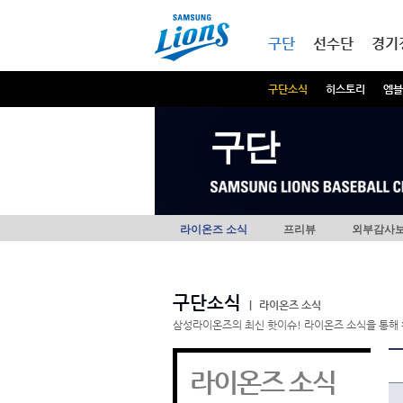
본문내용 바로가기
메인메뉴 바로가기
구단
선수단
경기
구단소식
히스토리
엠블
구단
라이온즈 소식
프리뷰
외부감사
구단소식
|
라이온즈 소식
삼성라이온즈의 최신 핫이슈! 라이온즈 소식을 통해 
라이온즈 소식