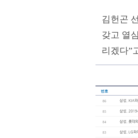
김헌곤 선
갖고 열
리겠다”고
번호
삼성, KIA
86
삼성, 201
85
삼성, 롯데와
84
삼성, LG와
83