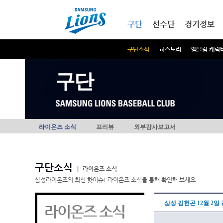
본문내용 바로가기
메인메뉴 바로가기
구단
선수단
경기정보
구단소식
히스토리
엠블럼 캐릭
구단
라이온즈 소식
프리뷰
외부감사보고서
구단소식
|
라이온즈 소식
삼성라이온즈의 최신 핫이슈! 라이온즈 소식을 통해 확인해 보세요.
삼성 김헌곤 12월 2일
라이온즈 소식