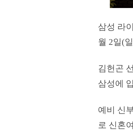
삼성 라이
월 2일(
김헌곤 선
삼성에 
예비 신부
로 신혼