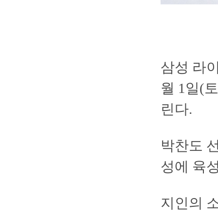
삼성 라이
월 1일(
린다.
박찬도 선
성에 육
지인의 소