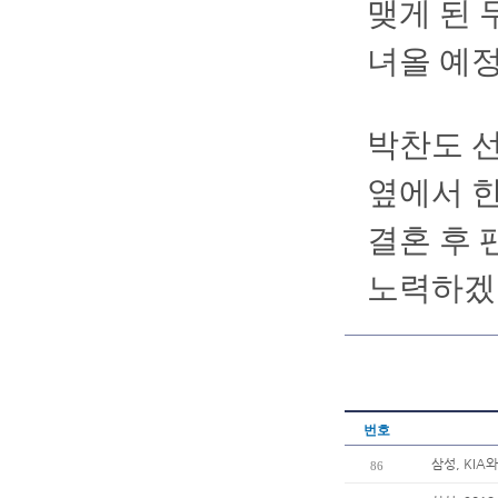
맺게 된 
녀올 예정
박찬도 선
옆에서 한
결혼 후 
노력하겠
번호
삼성, KIA
86