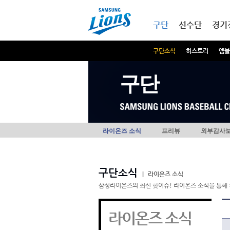
본문내용 바로가기
메인메뉴 바로가기
구단
선수단
경기
구단소식
히스토리
엠블
구단
라이온즈 소식
프리뷰
외부감사
구단소식
|
라이온즈 소식
삼성라이온즈의 최신 핫이슈! 라이온즈 소식을 통해 
라이온즈 소식