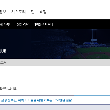
정보
히스토리
팬
쇼핑
럼 캐릭터
GO! 라팍
라이온즈 파트너
보고서
확인해 보세요.
삼성 선수단, 지역 아이들을 위한 기부금 1850만원 전달