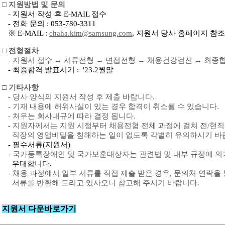
□
지원방법
및
문의
-
지원서
작성
후
E-MAIL
접수
-
전화
문의
: 053-780-3311
※ E-MAIL :
chaha.kim@samsung.com
,
지원서
당사
홈페이지
참조
□
전형절차
-
지원서
접수
→
서류전형
→
면접전형
→
채용건강검진
→
최종
-
최종합격
발표시기
:
'23.2
월말
□
기타사항
-
당사
양식의
지원서
작성
후
제출
바랍니다
.
-
기재
내용에
허위사실이
있는
경우
합격이
취소될
수
있습니다
.
-
처우는
회사내규에
따라
결정
됩니다
.
-
지원자께서는
지원
시점부터
채용전형
전체
과정에
걸쳐
전
/
현직
직장의
영업비밀을
침해하는
일이
없도록
각별히
유의하시기
바
-
필수서류
(
지원서
)
-
국가등록장애인
및
국가보훈대상자는
관련법
및
내부
규정에
의
우대합니다
.
-
채용
과정에서
일부
서류를
직접
제출
받은
경우
,
문의처
연락을
서류를
반환해
드리고
있사오니
참고해
주시기
바랍니다
.
지원서 다운바로가기