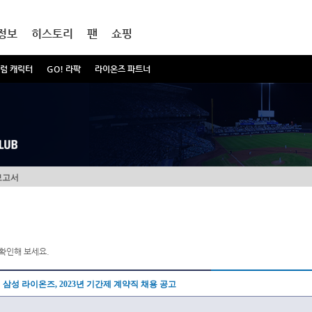
정보
히스토리
팬
쇼핑
럼 캐릭터
GO! 라팍
라이온즈 파트너
보고서
확인해 보세요.
삼성 라이온즈, 2023년 기간제 계약직 채용 공고