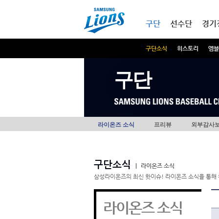
본문내용 바로가기
메인메뉴 바로가기
구단
선수단
경기
구단소식
히스토리
엠블
구단
라이온즈 소식
프리뷰
외부감사
구단소식
|
라이온즈 소식
삼성라이온즈의 최신 핫이슈! 라이온즈 소식을 통해 
라이온즈 소식