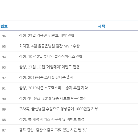
번호
제목
삼성, 25일 키움전 ‘강민호 데이’ 진행
96
최지광, 4월 올곧은병원 월간 MVP 수상
95
삼성, 10~12일 롯데와 클래식씨리즈 진행
94
삼성, 27일 LG전 ‘어썸데이’ 이벤트 진행
93
삼성, 2019시즌 스페셜 유니폼 출시
92
삼성, 2019시즌 스포맥스와 보충제 후원 계약
91
삼성 라이온즈, 2019 '3종 세트형 팬북' 발간
90
구자욱, 굳센병원 후원으로 경상중에 1000만원 기부
89
삼성, 홈 개막 시리즈 시구자 및 이벤트 확정
88
캠프 결산, 김한수 감독 “재미있는 시즌 될 것”
87