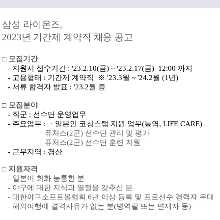
삼성 라이온즈,
2023년 기간제 계약직 채용 공고
□
모집기간
-
지원서
접수기간
: '23.2.10(
금
) ~ '23.2.17(
금
)
12:00
까지
-
고용형태
:
기간제
계약직
※ '23.3
월
~ '24.2
월
(1
년
)
-
서류
합격자
발표
: '23.2
월
중
□
모집분야
-
직군
: 선수단 운영업무
- 주요업무
:
ㆍ일본인
코칭스탭
지원
업무
(
통역
, LIFE CARE)
ㆍ퓨처스
(2
군
)
선수단
관리
및
평가
ㆍ퓨처스
(2
군
)
선수단
훈련
지원
- 근무지역
: 경산
□
지원자격
-
일본어
회화
능통한
분
-
야구에
대한
지식과
열정을
갖추신
분
-
대한야구소프트볼협회
6
년
이상
등록
및
프로선수
경력자
우대
-
해외여행에
결격사유가
없는
분
(
병역필
또는
면제자
등
)