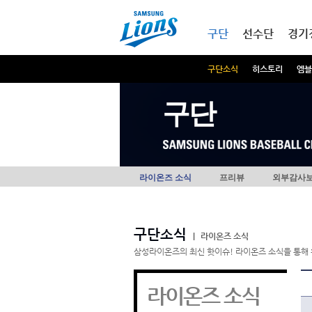
본문내용 바로가기
메인메뉴 바로가기
구단
선수단
경기
구단소식
히스토리
엠블
구단
라이온즈 소식
프리뷰
외부감사
구단소식
|
라이온즈 소식
삼성라이온즈의 최신 핫이슈! 라이온즈 소식을 통해 
라이온즈 소식