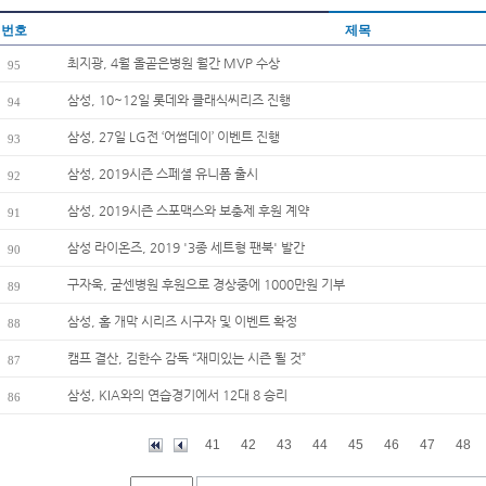
번호
제목
최지광, 4월 올곧은병원 월간 MVP 수상
95
삼성, 10~12일 롯데와 클래식씨리즈 진행
94
삼성, 27일 LG전 ‘어썸데이’ 이벤트 진행
93
삼성, 2019시즌 스페셜 유니폼 출시
92
삼성, 2019시즌 스포맥스와 보충제 후원 계약
91
삼성 라이온즈, 2019 '3종 세트형 팬북' 발간
90
구자욱, 굳센병원 후원으로 경상중에 1000만원 기부
89
삼성, 홈 개막 시리즈 시구자 및 이벤트 확정
88
캠프 결산, 김한수 감독 “재미있는 시즌 될 것”
87
삼성, KIA와의 연습경기에서 12대 8 승리
86
41
42
43
44
45
46
47
48