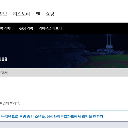
정보
히스토리
팬
쇼핑
럼 캐릭터
GO! 라팍
라이온즈 파트너
보고서
확인해 보세요.
난치병으로 투병 중인 소년들, 삼성라이온즈파크에서 희망을 던진다