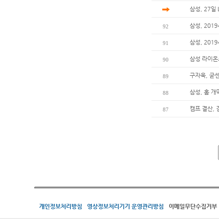
삼성, 27일
삼성, 201
92
삼성, 20
91
삼성 라이온즈
90
구자욱, 굳
89
삼성, 홈 개
88
캠프 결산, 
87
개인정보처리방침
영상정보처리기기 운영관리방침
이메일무단수집거부