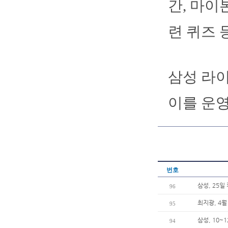
간, 마이
련 퀴즈 
삼성 라이
이를 운영
번호
삼성, 25일
96
최지광, 4월
95
삼성, 10
94