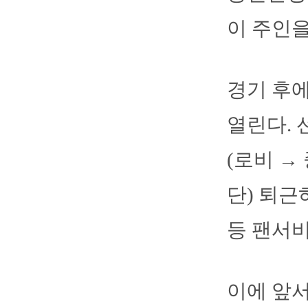
이 주인을
경기 후에
열린다. 
(로비 →
단) 퇴근
등 팬서
이에 앞서