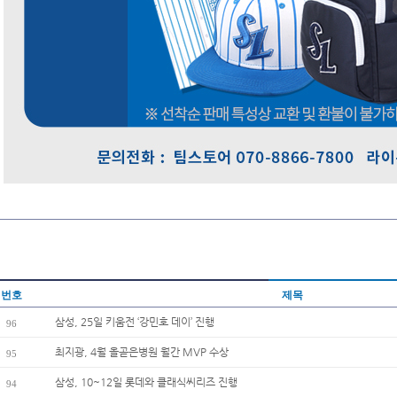
번호
제목
삼성, 25일 키움전 ‘강민호 데이’ 진행
96
최지광, 4월 올곧은병원 월간 MVP 수상
95
삼성, 10~12일 롯데와 클래식씨리즈 진행
94