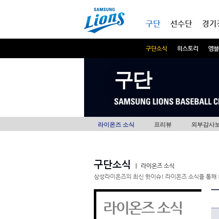
본문내용 바로가기
메인메뉴 바로가기
구단
선수단
경기
구단소식
히스토리
엠블
구단
라이온즈 소식
프리뷰
외부감사
구단소식
|
라이온즈 소식
삼성라이온즈의 최신 핫이슈! 라이온즈 소식을 통해 
라이온즈 소식