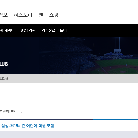
정보
히스토리
팬
쇼핑
럼 캐릭터
GO! 라팍
라이온즈 파트너
보고서
확인해 보세요.
삼성, 2019시즌 어린이 회원 모집