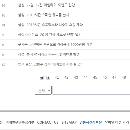
삼성, 27일 LG전 ‘어썸데이’ 이벤트 진행
93
삼성, 2019시즌 스페셜 유니폼 출시
92
삼성, 2019시즌 스포맥스와 보충제 후원 계약
91
삼성 라이온즈, 2019 '3종 세트형 팬북' 발간
90
구자욱, 굳센병원 후원으로 경상중에 1000만원 기부
89
삼성, 홈 개막 시리즈 시구자 및 이벤트 확정
88
캠프 결산, 김한수 감독 “재미있는 시즌 될 것”
87
41
42
43
44
45
46
47
48
침
이메일무단수집거부
CONTACT US
SITEMAP
언론사진자료실
모바일 버전 가기